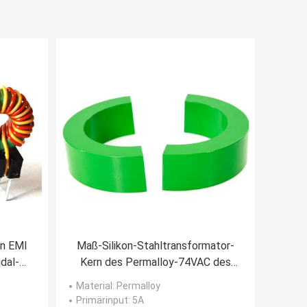
en EMI
Maß-Silikon-Stahltransformator-
dal-
Kern des Permalloy-74VAC des
z
Kern-55mm
Material
: Permalloy
Primärinput
: 5A