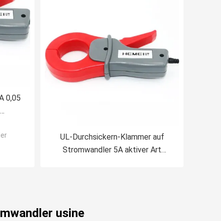
A 0,05
hung
er
UL-Durchsickern-Klammer auf
Stromwandler 5A aktiver Art
Wechselstroms
omwandler usine