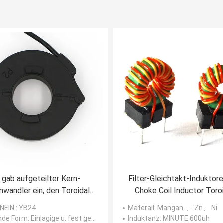
 gab aufgeteilter Kern-
Filter-Gleichtakt-Induktor
wandler ein, den Toroidal
Choke Coil Inductor Toroi
-Permalloy 5mA ausgab
Transformator-100KH
NEIN.
: YB24
Materail
: Mangan-、 Zn、 Ni
nde Form
: Einlagige u. fest gedrehte Art
Induktanz
: MINUTE 600uh