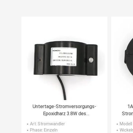
Untertage-Stromversorgungs-
1A
Epoxidharz 3.8W des
Strom
Stromwandler-20A
CTs
Art
: Stromwandler
Modell 
Phase
: Einzeln
Wickel