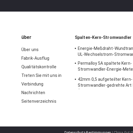
über
Spalten-Kern-Stromwandler
Energie-Meßdraht-Wundtra
Über uns
UL-Wechselstrom-Stromwa
Fabrik-Ausflug
Permalloy 5A spaltete Kern-
Qualitätskontrolle
Stromwandler-Energie-Mete
Management auf
Treten Sie mit uns in
42mm 0,5 aufgeteilter Kern-
Verbindung
Stromwandler-gedrehte Art 
Überwachung
Nachrichten
Seitenverzeichnis
Datenschutz-Bestimmungen
| China Gut Q