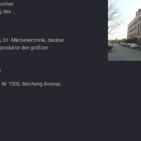
ischen
des ...
, St.-Mikroelektronik, darüber
nprodukte den größten
G
, Nr. 1500, Beicheng Avenue,