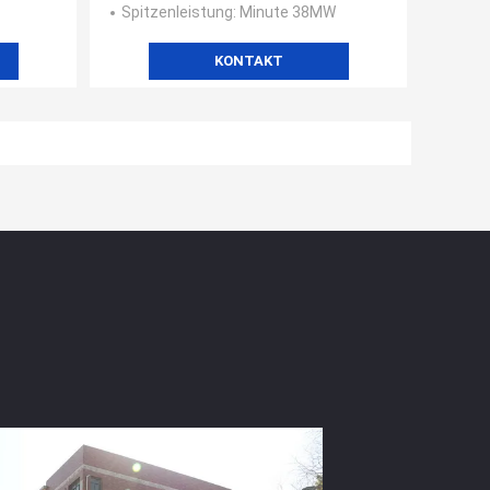
Spitzenleistung
: Minute 38MW
KONTAKT