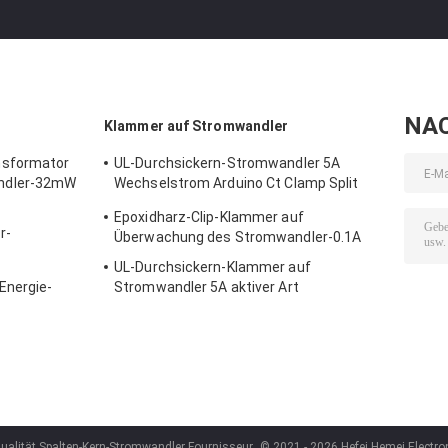
NA
Klammer auf Stromwandler
nsformator
UL-Durchsickern-Stromwandler 5A
ndler-32mW
Wechselstrom Arduino Ct Clamp Split
Core
Epoxidharz-Clip-Klammer auf
r-
Überwachung des Stromwandler-0.1A
UL-Durchsickern-Klammer auf
Energie-
Stromwandler 5A aktiver Art
Wechselstroms
ualität Spalten-Kern-Stromwandler Fournisseur.
© 2021 - 2026 Hefei Hemei Electron