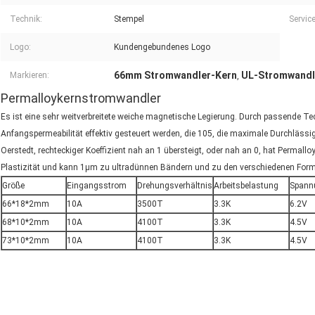
Technik:
Stempel
Service
Logo:
Kundengebundenes Logo
66mm Stromwandler-Kern
UL-Stromwandl
Markieren:
,
Permalloykernstromwandler
Es ist eine sehr weitverbreitete weiche magnetische Legierung. Durch passende 
Anfangspermeabilität effektiv gesteuert werden, die 105, die maximale Durchlässigke
Oerstedt, rechteckiger Koeffizient nah an 1 übersteigt, oder nah an 0, hat Permalloy
Plastizität und kann 1μm zu ultradünnen Bändern und zu den verschiedenen Form
Größe
Eingangsstrom
Drehungsverhältnis
Arbeitsbelastung
Spann
66*18*2mm
10A
3500T
3.3K
6.2V
68*10*2mm
10A
4100T
3.3K
4.5V
73*10*2mm
10A
4100T
3.3K
4.5V