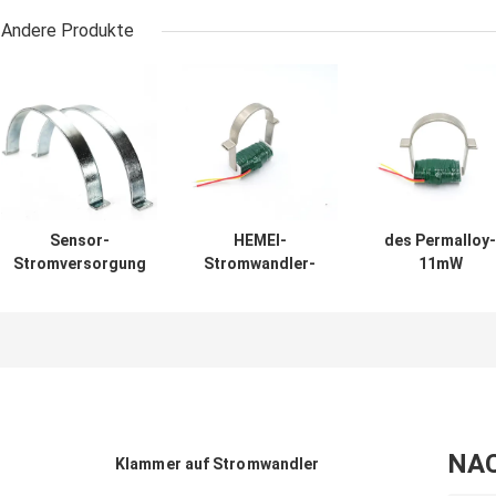
Andere Produkte
Sensor-
HEMEI-
des Permalloy-
Stromversorgung
Stromwandler-
11mW
des Spalten-
Mumetall-
Stromwandler
Kern-Mumetall-
Permalloy 1j85
Durchschlags-
Permalloy-1j85
10A
Kern-Spalten-d
Spulen-18mm
NA
Klammer auf Stromwandler