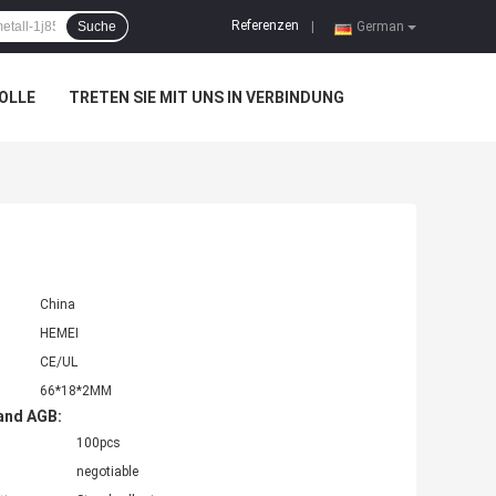
Referenzen
Suche
|
German
OLLE
TRETEN SIE MIT UNS IN VERBINDUNG
China
HEMEI
CE/UL
66*18*2MM
and AGB:
100pcs
negotiable