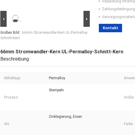
Verpackung Informa
Zahlungsbedingung
Versorgungsmaterial
Kontakt
Großes Bild :
66mm Stromwandler-Kern UL-Permalloy-
Schnitt-Kern
66mm Stromwandler-Kern UL-Permalloy-Schnitt-Kern
Beschreibung
Mittellage:
Permalloy
Anwen
Stempeln
Prozess:
Größe:
Zinklegierung, Eisen
Art:
Farbe: