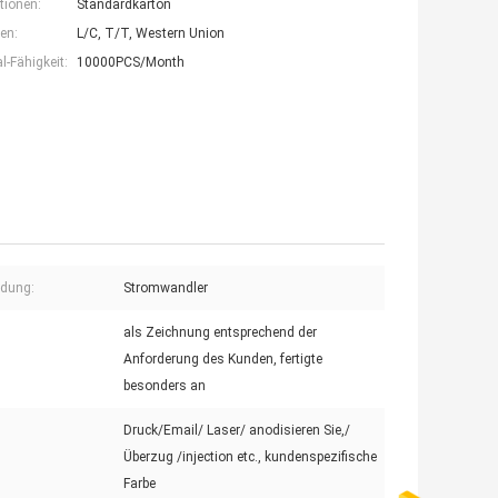
tionen:
Standardkarton
en:
L/C, T/T, Western Union
-Fähigkeit:
10000PCS/Month
dung:
Stromwandler
als Zeichnung entsprechend der
Anforderung des Kunden, fertigte
besonders an
Druck/Email/ Laser/ anodisieren Sie,/
Überzug /injection etc., kundenspezifische
Farbe