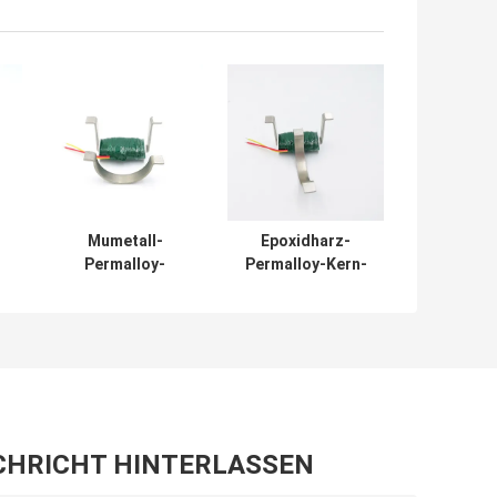
Mumetall-
Epoxidharz-
Permalloy-
Permalloy-Kern-
Durchschlags-
Spalten-
Kern UL-
Stromwandler
er
Stromwandler
2mm
HEMEI 2mm
CHRICHT HINTERLASSEN