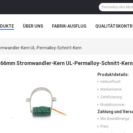
ODUKTE
ÜBER UNS
FABRIK-AUSFLUG
QUALITÄTSKONTR
N
FÄLLE
mwandler-Kern UL-Permalloy-Schnitt-Kern
66mm Stromwandler-Kern UL-Permalloy-Schnitt-Kern
Produktdetails:
Herkunftsort:
Markenname:
Zertifizierung:
Modellnummer:
Zahlung und Vers
Min Bestellmenge:
Preis: