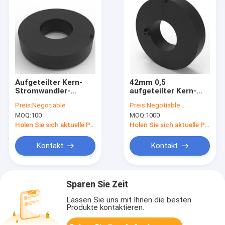
Aufgeteilter Kern-
42mm 0,5
Stromwandler-
aufgeteilter Kern-
elektromagnetische
Stromwandler-
Preis:
Negotiable
Preis:
Negotiable
Energie-
gedrehte Art Energie-
MOQ:
100
MOQ:
1000
Management-System
Überwachung
CTs 23mm
Holen Sie sich aktuelle Preis
Holen Sie sich aktuelle Preis
Kontakt
Kontakt
Sparen Sie Zeit
Lassen Sie uns mit Ihnen die besten
Produkte kontaktieren.