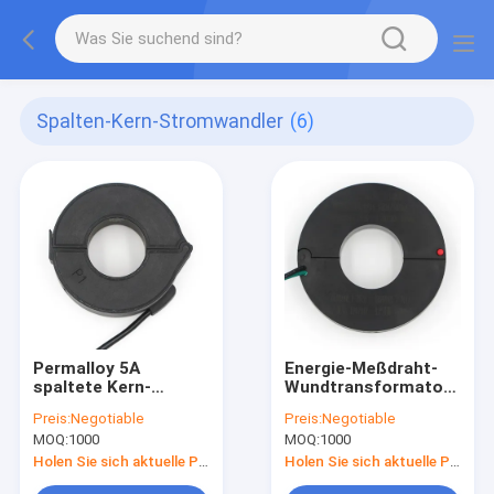
Spalten-Kern-Stromwandler
(6)
Permalloy 5A
Energie-Meßdraht-
spaltete Kern-
Wundtransformator
Stromwandler-
UL-Wechselstrom-
Preis:
Negotiable
Preis:
Negotiable
Energie-Meter-
Stromwandler-32mW
MOQ:
1000
MOQ:
1000
Management auf
Holen Sie sich aktuelle Preis
Holen Sie sich aktuelle Preis