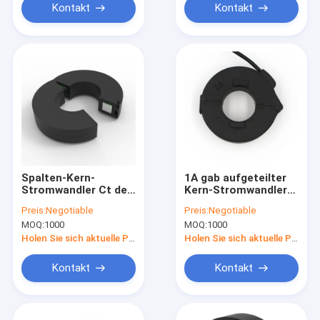
Kontakt
Kontakt
Spalten-Kern-
1A gab aufgeteilter
Stromwandler Ct des
Kern-Stromwandler
Verhältnis-2000t
ein, den Toroidal
Preis:
Negotiable
Preis:
Negotiable
Toroidal
CTs-Permalloy 5mA
MOQ:
1000
MOQ:
1000
eingekapselte
ausgab
Epoxidwohnung
Holen Sie sich aktuelle Preis
Holen Sie sich aktuelle Preis
Kontakt
Kontakt