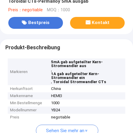
Toroidal CTs-Permalloy 5mA ausgab
Preis：negotiable
MOQ：1000
Bestpreis
Kontakt
Produkt-Beschreibung
5mA gab aufgeteilter Kern-
Stromwandler aus
,
Markieren
1A gab aufgeteilter Kern-
Stromwandler ein
,
Toroidal Stromwandler CTs
Herkunftsort
China
Markenname
HEMEI
Min Bestellmenge
1000
Modellnummer
YB24
Preis
negotiable
Sehen Sie mehr an