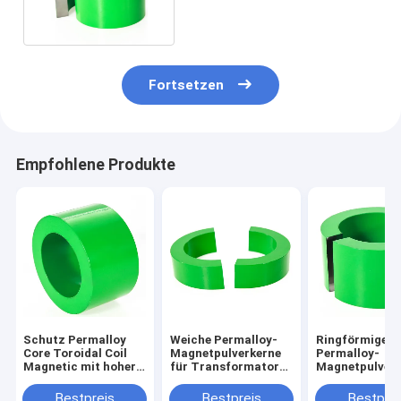
Leistung
Fortsetzen
Empfohlene Produkte
Schutz Permalloy
Weiche Permalloy-
Ringförmige
Core Toroidal Coil
Magnetpulverkerne
Permalloy-
Magnetic mit hoher
für Transformator
Magnetpulver
Permeabilität
1j85
zur Messung
Bestpreis
Bestpreis
Bestprei