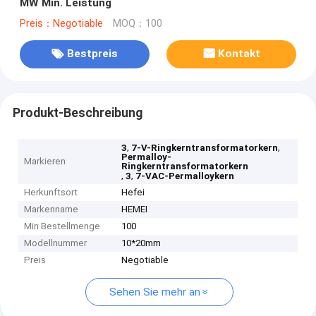
MW Min. Leistung
Preis：Negotiable
MOQ：100
Bestpreis
Kontakt
Produkt-Beschreibung
,
,
3
7-V-Ringkerntransformatorkern
Permalloy-
Markieren
Ringkerntransformatorkern
,
,
3
7-VAC-Permalloykern
Herkunftsort
Hefei
Markenname
HEMEI
Min Bestellmenge
100
Modellnummer
10*20mm
Preis
Negotiable
Sehen Sie mehr an