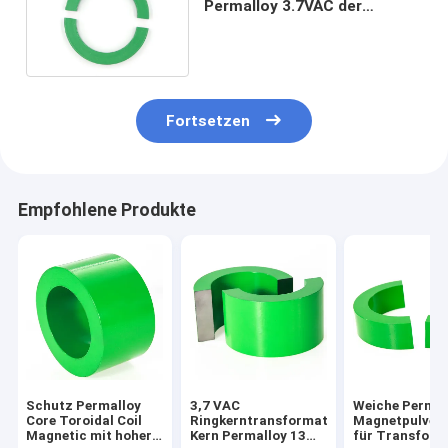
Permalloy 3.7VAC der
geringen Energie 10A
Toroidal
Fortsetzen
Empfohlene Produkte
Schutz Permalloy
3,7 VAC
Weiche Permal
Core Toroidal Coil
Ringkerntransformator
Magnetpulver
Magnetic mit hoher
Kern Permalloy 13
für Transform