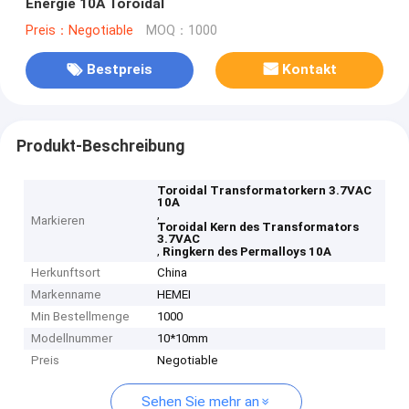
Energie 10A Toroidal
Preis：Negotiable
MOQ：1000
Bestpreis
Kontakt
Produkt-Beschreibung
Toroidal Transformatorkern 3.7VAC
10A
,
Markieren
Toroidal Kern des Transformators
3.7VAC
,
Ringkern des Permalloys 10A
Herkunftsort
China
Markenname
HEMEI
Min Bestellmenge
1000
Modellnummer
10*10mm
Preis
Negotiable
Sehen Sie mehr an