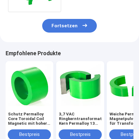
Fortsetzen
Empfohlene Produkte
Schutz Permalloy
3,7 VAC
Weiche Permal
Core Toroidal Coil
Ringkerntransformator
Magnetpulver
Magnetic mit hoher
Kern Permalloy 13
für Transform
Permeabilität
MW Min. Leistung
1j85
Bestpreis
Bestpreis
Bestprei