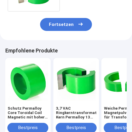
Fortsetzen
Empfohlene Produkte
Schutz Permalloy
3,7 VAC
Weiche Permal
Core Toroidal Coil
Ringkerntransformator
Magnetpulver
Magnetic mit hoher
Kern Permalloy 13
für Transform
Permeabilität
MW Min. Leistung
1j85
Bestpreis
Bestpreis
Bestprei