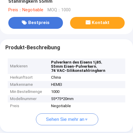
Stahlringkern 55mm
Preis：Negotiable
MOQ：1000
Bestpreis
Kontakt
Produkt-Beschreibung
,
Pulverkern des Eisens 1j85
Markieren
,
55mm Eisen-Pulverkern
74 VAC-Silikonstahlringkern
Herkunftsort
China
Markenname
HEMEI
Min Bestellmenge
1000
Modellnummer
55*75*20mm
Preis
Negotiable
Sehen Sie mehr an