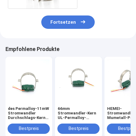
Fortsetzen
Empfohlene Produkte
des Permalloy-11mW
66mm
HEMEI-
Stromwandler
Stromwandler-Kern
Stromwandler
Durchschlags-Kern-
UL-Permalloy-
Mumetall-Per
Spalten-der Spulen-
Schnitt-Kern
1j85 10A
18mm
Bestpreis
Bestpreis
Bestprei