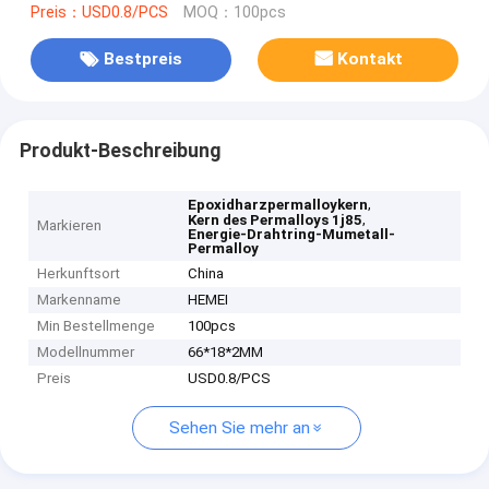
Preis：USD0.8/PCS
MOQ：100pcs
Bestpreis
Kontakt
Produkt-Beschreibung
,
Epoxidharzpermalloykern
,
Kern des Permalloys 1j85
Markieren
Energie-Drahtring-Mumetall-
Permalloy
Herkunftsort
China
Markenname
HEMEI
Min Bestellmenge
100pcs
Modellnummer
66*18*2MM
Preis
USD0.8/PCS
Sehen Sie mehr an