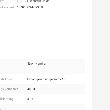
en:
L/C, T/T, Western Union
-Fähigkeit:
10000PCS/MONTH
Stromwandler
nde Form:
Einlagige u. fest gedrehte Art
gs-Verhältnis:
4000t
sbelastung:
3.3K
A
,