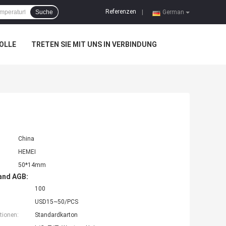
Referenzen
Suche
|
German
OLLE
TRETEN SIE MIT UNS IN VERBINDUNG
China
HEMEI
50*14mm
and AGB:
100
USD15~50/PCS
tionen:
Standardkarton