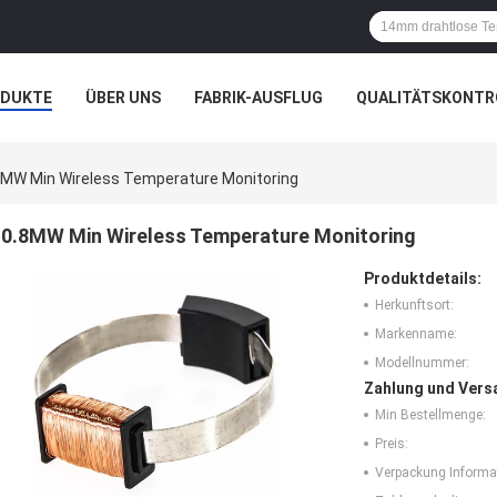
ODUKTE
ÜBER UNS
FABRIK-AUSFLUG
QUALITÄTSKONTR
N
FÄLLE
8MW Min Wireless Temperature Monitoring
0.8MW Min Wireless Temperature Monitoring
Produktdetails:
Herkunftsort:
Markenname:
Modellnummer:
Zahlung und Vers
Min Bestellmenge:
Preis:
Verpackung Informa