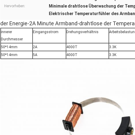
Minimale drahtlose Überwachung der Tem
Hervorheben:
Elektrischer Temperaturfühler des Armba
der Energie-2A Minute Armband-drahtlose der Tempe
innerer
Eingangsstrom
Drehungsverhältnis
Arbeitsbelastu
Durchmesser
50*14mm
2A
4000T
3.3K
50*14mm
5A
4000T
3.3K