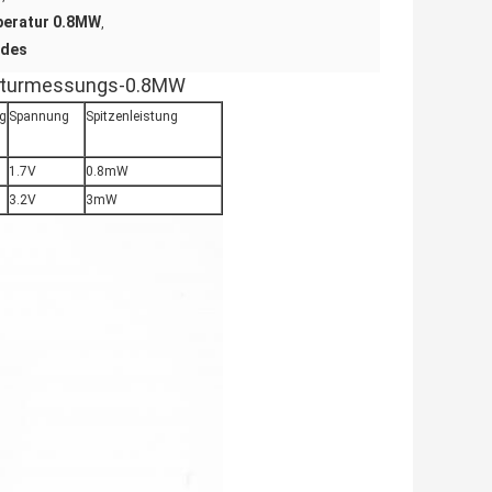
peratur 0.8MW
,
ndes
raturmessungs-0.8MW
ng
Spannung
Spitzenleistung
1.7V
0.8mW
3.2V
3mW