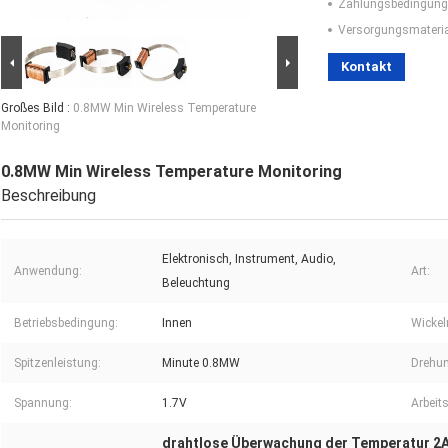
Zahlungsbedingung
Versorgungsmaterial
Kontakt
Großes Bild :
0.8MW Min Wireless Temperature
Monitoring
0.8MW Min Wireless Temperature Monitoring
Beschreibung
Elektronisch, Instrument, Audio,
Anwendung:
Art:
Beleuchtung
Betriebsbedingung:
Innen
Wickel
Spitzenleistung:
Minute 0.8MW
Drehun
Spannung:
1.7V
Arbeit
drahtlose Überwachung der Temperatur 2